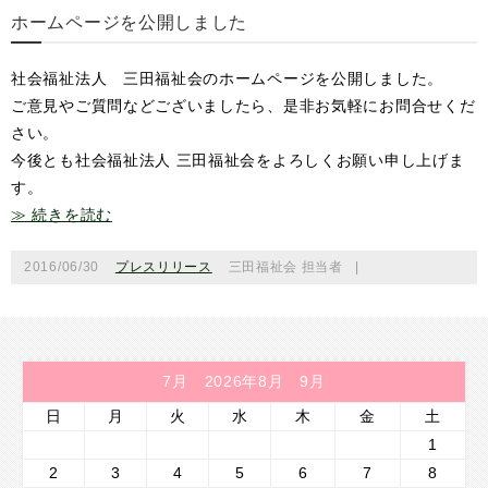
ホームページを公開しました
社会福祉法人 三田福祉会のホームページを公開しました。
ご意見やご質問などございましたら、是非お気軽にお問合せくだ
さい。
今後とも社会福祉法人 三田福祉会をよろしくお願い申し上げま
す。
≫ 続きを読む
2016/06/30
プレスリリース
三田福祉会 担当者
|
7月 2026年8月 9月
日
月
火
水
木
金
土
1
2
3
4
5
6
7
8